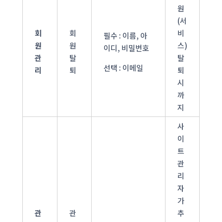
원
(서
회
회
비
필수 : 이름, 아
원
원
스)
이디, 비밀번호
관
탈
탈
선택 : 이메일
리
퇴
퇴
시
까
지
사
이
트
관
리
자
가
관
관
추