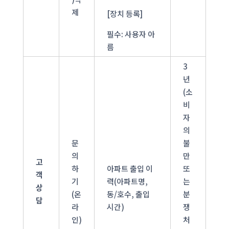
제
[장치 등록]
필수: 사용자 아
름
3
년
(소
비
자
의
문
불
의
만
고
하
아파트 출입 이
또
객
기
력(아파트명,
는
상
(온
동/호수, 출입
분
담
라
시간)
쟁
인)
처