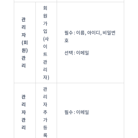
회
원
관
가
리
입
필수 : 이름, 아이디, 비밀번
자
(사
호
(회
이
원)
선택 : 이메일
트
관
관
리
리
자)
관
관
리
리
자
자
추
필수 : 이메일
관
가
리
등
록