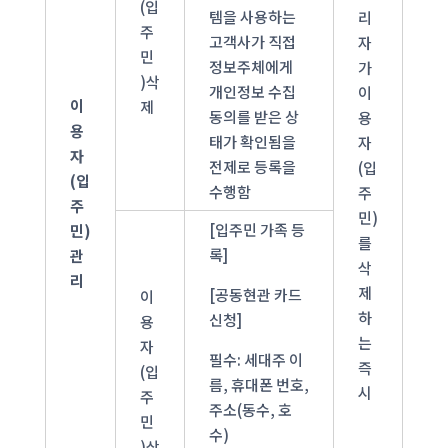
(입
템을 사용하는
리
주
고객사가 직접
자
민
정보주체에게
가
)삭
개인정보 수집
이
이
제
동의를 받은 상
용
용
태가 확인됨을
자
자
전제로 등록을
(입
(입
수행함
주
주
민)
[입주민 가족 등
민)
를
록]
관
삭
리
제
[공동현관 카드
이
하
신청]
용
는
자
필수: 세대주 이
즉
(입
름, 휴대폰 번호,
시
주
주소(동수, 호
민
수)
)삭