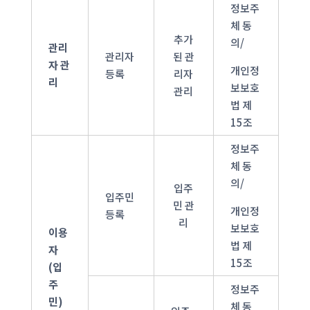
정보주
체 동
추가
의/
관리
관리자
된 관
자 관
개인정
등록
리자
리
보보호
관리
법 제
15조
정보주
체 동
의/
입주
입주민
민 관
개인정
등록
리
보보호
이용
법 제
자
15조
(입
주
정보주
민)
체 동