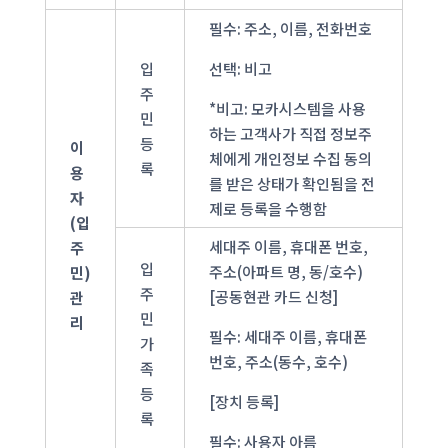
필수: 주소, 이름, 전화번호
입
선택: 비고
주
*비고: 모카시스템을 사용
민
하는 고객사가 직접 정보주
등
이
체에게 개인정보 수집 동의
록
용
를 받은 상태가 확인됨을 전
자
제로 등록을 수행함
(입
세대주 이름, 휴대폰 번호,
주
입
주소(아파트 명, 동/호수)
민)
주
[공동현관 카드 신청]
관
민
리
필수: 세대주 이름, 휴대폰
가
번호, 주소(동수, 호수)
족
등
[장치 등록]
록
필수: 사용자 아름