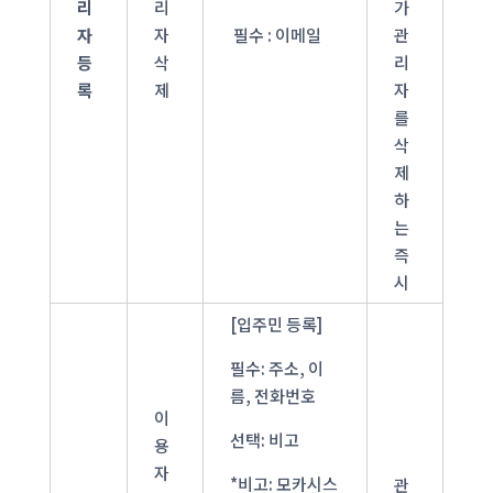
리
리
가
자
자
필수 : 이메일
관
등
삭
리
록
제
자
를
삭
제
하
는
즉
시
[입주민 등록]
필수: 주소, 이
름, 전화번호
이
선택: 비고
용
자
*비고: 모카시스
관