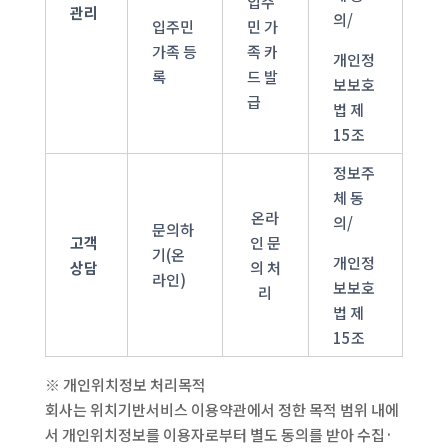
입주
관리
의/
입주민
민 가
가족 등
족 카
개인정
록
드 발
보보호
급
법 제
15조
정보주
체 동
온라
의/
문의하
고객
인 문
기(온
개인정
상담
의 처
라인)
보보호
리
법 제
15조
※ 개인위치정보 처리목적
회사는 위치기반서비스 이용약관에서 정한 목적 범위 내에
서 개인위치정보를 이용자로부터 별도 동의를 받아 수집·